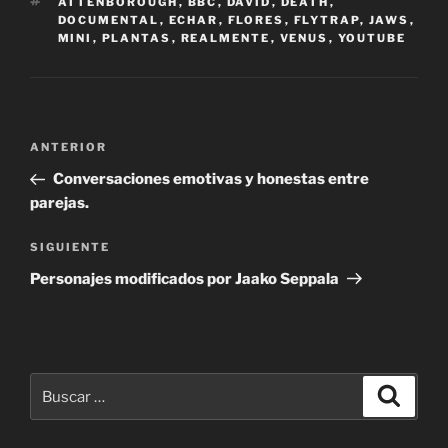
ETIQUETAS
ATTENBOROUGH
,
BBC
,
DAVID
,
DEATH
,
DOCUMENTAL
,
ECHAR
,
FLORES
,
FLYTRAP
,
JAWS
,
MINI
,
PLANTAS
,
REALMENTE
,
VENUS
,
YOUTUBE
Navegación
Entrada
ANTERIOR
de
anterior:
Conversaciones emotivas y honestas entre
entradas
parejas.
Siguiente
SIGUIENTE
entrada
Personajes modificados por Jaako Seppala
Buscar
Buscar
por: