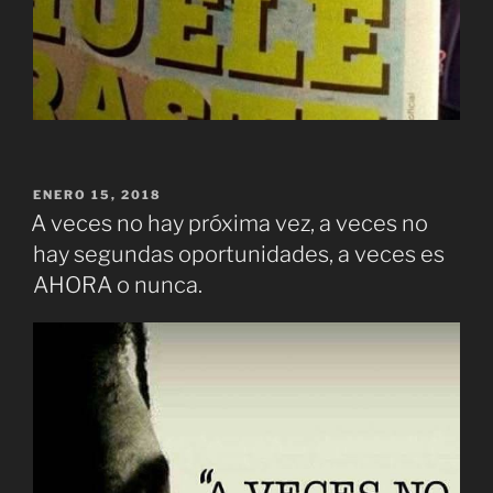
PUBLICADO
ENERO 15, 2018
EL
A veces no hay próxima vez, a veces no
hay segundas oportunidades, a veces es
AHORA o nunca.