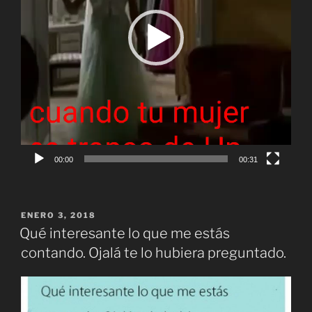
00:00
00:31
PUBLICADO
ENERO 3, 2018
EL
Qué interesante lo que me estás
contando. Ojalá te lo hubiera preguntado.