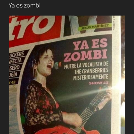
EL
Ya es zombi