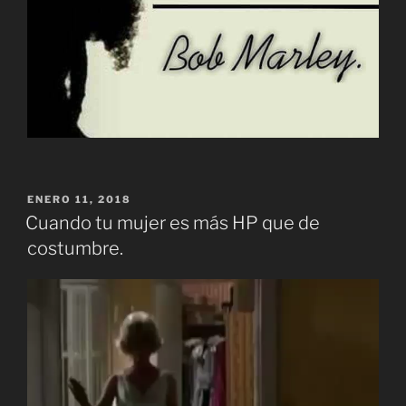
PUBLICADO
ENERO 11, 2018
EL
Cuando tu mujer es más HP que de
costumbre.
Reproductor
de
vídeo