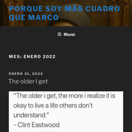
Saltar
PORQUE SOY MÁS CUADRO
al
QUE MARCO
contenido
Menú
MES:
ENERO 2022
PUBLICADO
ENERO 31, 2022
EL
The older I get