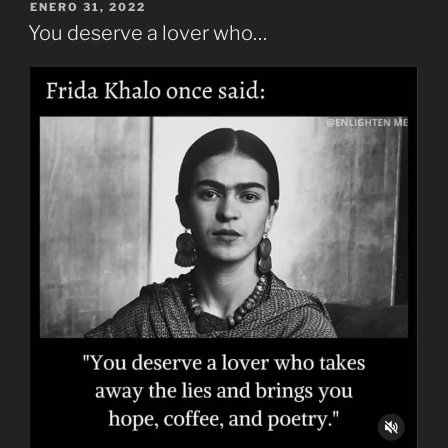
PUBLICADO
ENERO 31, 2022
EL
You deserve a lover who…