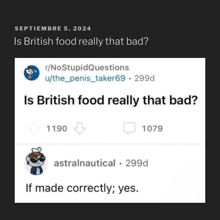
PUBLICADO
SEPTIEMBRE 5, 2024
EL
Is British food really that bad?