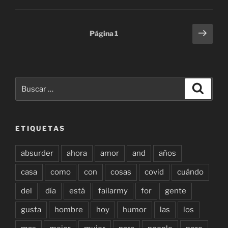
Paginación
Sigu
Página
1
pági
de
entradas
Buscar
Buscar
por:
ETIQUETAS
absurder
ahora
amor
and
años
casa
como
con
cosas
covid
cuándo
del
día
está
failarmy
for
gente
gusta
hombre
hoy
humor
las
los