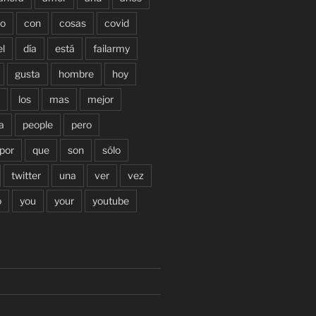
o
con
cosas
covid
el
día
está
failarmy
gusta
hombre
hoy
los
mas
mejor
a
people
pero
por
que
son
sólo
twitter
una
ver
vez
o
you
your
youtube