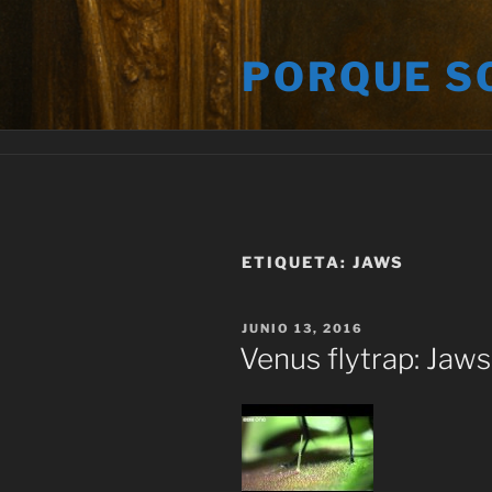
Saltar
al
PORQUE S
contenido
ETIQUETA:
JAWS
PUBLICADO
JUNIO 13, 2016
EL
Venus flytrap: Jaw