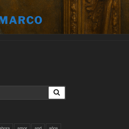
 MARCO
Buscar
ahora
amor
and
años