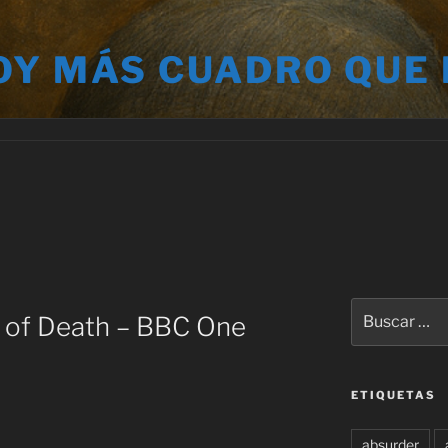
OY MÁS CUADRO QUE
Buscar
s of Death – BBC One
por:
ETIQUETAS
absurder