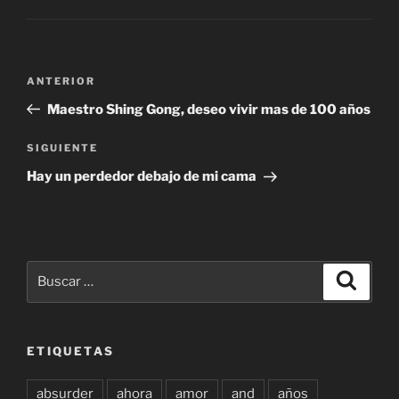
Navegación
Entrada
ANTERIOR
de
anterior:
Maestro Shing Gong, deseo vivir mas de 100 años
entradas
Siguiente
SIGUIENTE
entrada
Hay un perdedor debajo de mi cama
Buscar
Buscar
por:
ETIQUETAS
absurder
ahora
amor
and
años