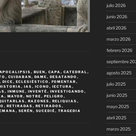
julio 2026
junio 2026
abril 2026
marzo 2026
febrero 2026
septiembre 20
APOCALIPSIS
,
BUEN
,
CAPA
,
CATEDRAL
,
agosto 2025
TO
,
CUIDABAN
,
DAME
,
DESATANDO
,
,
DICE
,
ECLESIÉSTICO
,
FOMENTAR
,
julio 2025
HISTORIA
,
IAS
,
ICONO
,
IECTURA
,
AS
,
INMUNE
,
INVENTÉ
,
INVESTIGANDO
,
junio 2025
RA
,
MAYOR
,
NOTRE
,
PELIGRO
,
QUITARLAS
,
RAZONES
,
RELIQUIAS
,
SO
,
RETIRADAS
,
RETIRADOS
,
mayo 2025
EMANA
,
SERÉN
,
SUCEDIÉ
,
TRAGEDIA
abril 2025
marzo 2025