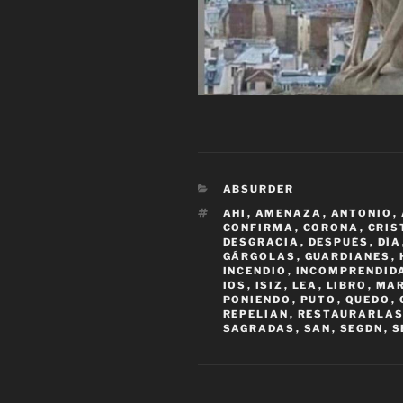
CATEGORÍAS
ABSURDER
ETIQUETAS
AHI
,
AMENAZA
,
ANTONIO
,
CONFIRMA
,
CORONA
,
CRIS
DESGRACIA
,
DESPUÉS
,
DÍA
GÁRGOLAS
,
GUARDIANES
,
INCENDIO
,
INCOMPRENDID
IOS
,
ISIZ
,
LEA
,
LIBRO
,
MA
PONIENDO
,
PUTO
,
QUEDO
,
REPELIAN
,
RESTAURARLA
SAGRADAS
,
SAN
,
SEGDN
,
S