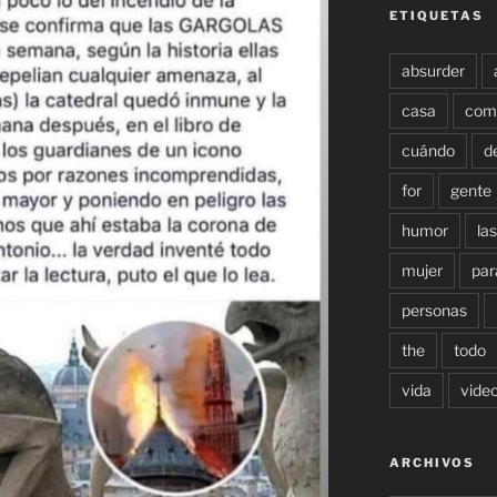
ETIQUETAS
absurder
casa
com
cuándo
d
for
gente
humor
las
mujer
par
personas
the
todo
vida
vide
ARCHIVOS