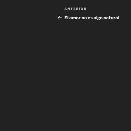
Navegación
Entrada
ANTERIOR
de
anterior:
El amor no es algo natural
entradas