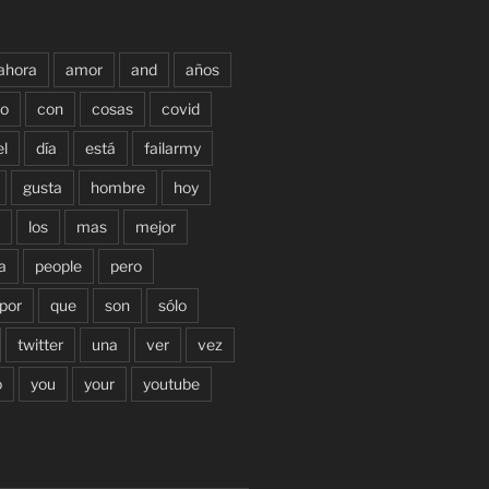
ahora
amor
and
años
o
con
cosas
covid
el
día
está
failarmy
gusta
hombre
hoy
los
mas
mejor
a
people
pero
por
que
son
sólo
twitter
una
ver
vez
o
you
your
youtube