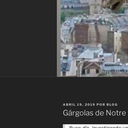
PUBLICADO
ABRIL 19, 2019
POR
BLOG
EL
Gárgolas de Notr