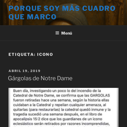
Saltar
PORQUE SOY MÁS CUADRO
al
QUE MARCO
contenido
Menú
ETIQUETA:
ICONO
PUBLICADO
ABRIL 19, 2019
EL
Gárgolas de Notre Dame