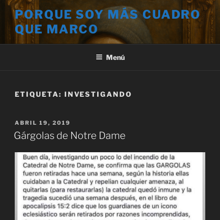
Saltar
PORQUE SOY MÁS CUADRO
al
QUE MARCO
contenido
Menú
ETIQUETA:
INVESTIGANDO
PUBLICADO
ABRIL 19, 2019
EL
Gárgolas de Notre Dame