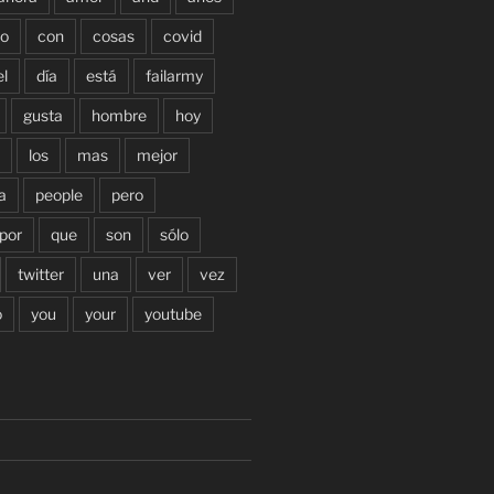
o
con
cosas
covid
el
día
está
failarmy
gusta
hombre
hoy
los
mas
mejor
a
people
pero
por
que
son
sólo
twitter
una
ver
vez
o
you
your
youtube