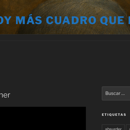
OY MÁS CUADRO QUE
Buscar
her
por:
ETIQUETAS
absurder