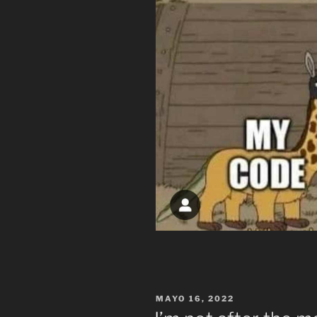
PUBLICADO
MAYO 16, 2022
EL