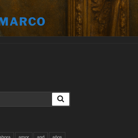
 MARCO
Buscar
ahora
amor
and
años