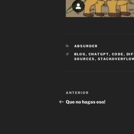
CATEGORÍAS
ABSURDER
ETIQUETAS
BLOG
,
CHATGPT
,
CODE
,
DI
SOURCES
,
STACKOVERFLO
Navegación
Entrada
ANTERIOR
de
anterior:
Que no hagas eso!
entradas