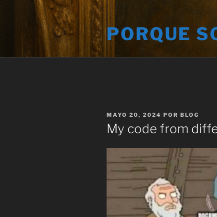
Saltar
al
PORQUE S
contenido
PUBLICADO
MAYO 20, 2024
POR
BLOG
EL
My code from diff