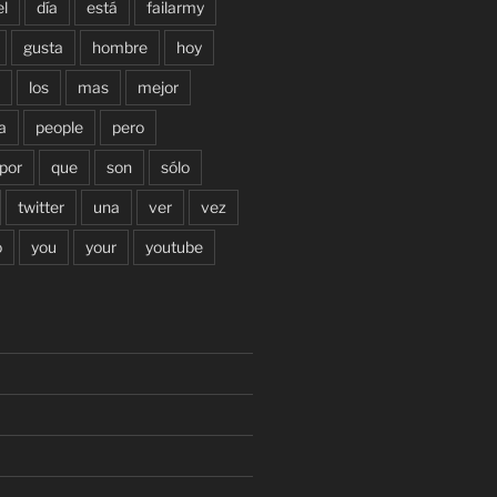
el
día
está
failarmy
gusta
hombre
hoy
los
mas
mejor
a
people
pero
por
que
son
sólo
twitter
una
ver
vez
o
you
your
youtube