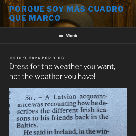
Saltar
PORQUE SOY MÁS CUADRO
al
QUE MARCO
contenido
Menú
PUBLICADO
JULIO 9, 2024
POR
BLOG
EL
Dress for the weather you want,
not the weather you have!