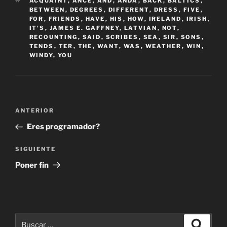
ETIQUETAS
ACQUAINT
,
ANCE
,
AND
,
ANDA
,
BACK
,
BALTICS
,
BETWEEN
,
DEGREES
,
DIFFERENT
,
DRESS
,
FIVE
,
FOR
,
FRIENDS
,
HAVE
,
HIS
,
HOW
,
IRELAND
,
IRISH
,
IT'S
,
JAMES E. GAFFNEY
,
LATVIAN
,
NOT
,
RECOUNTING
,
SAID
,
SCRIBES
,
SEA
,
SIR
,
SONS
,
TENDS
,
TER
,
THE
,
WANT
,
WAS
,
WEATHER
,
WIN
,
WINDY
,
YOU
Navegación
Entrada
ANTERIOR
de
anterior:
Eres programador?
entradas
Siguiente
SIGUIENTE
entrada
Poner fin
Buscar
Buscar