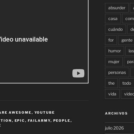
absurder
casa
com
cuándo
d
for
gente
humor
las
mujer
par
personas
the
todo
vida
vide
 ARE AWESOME
,
YOUTUBE
ARCHIVOS
ATION
,
EPIC
,
FAILARMY
,
PEOPLE
,
E
julio 2026