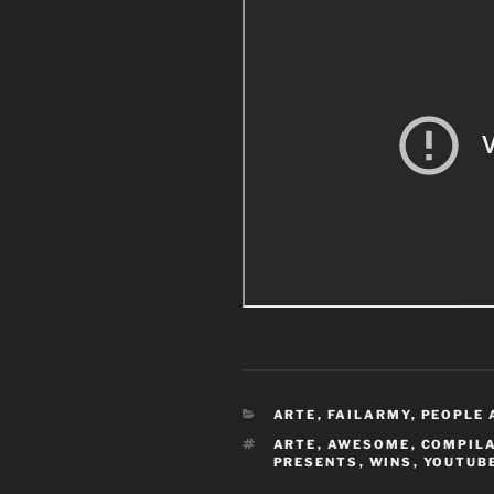
CATEGORÍAS
ARTE
,
FAILARMY
,
PEOPLE
ETIQUETAS
ARTE
,
AWESOME
,
COMPIL
PRESENTS
,
WINS
,
YOUTUB