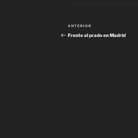
Navegación
Entrada
ANTERIOR
de
anterior:
Frente al prado en Madrid
entradas