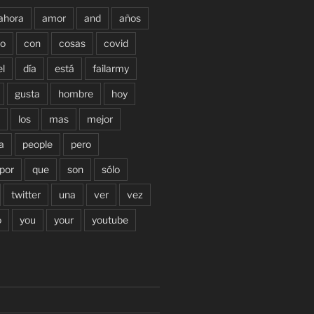
ahora
amor
and
años
o
con
cosas
covid
el
día
está
failarmy
gusta
hombre
hoy
los
mas
mejor
a
people
pero
por
que
son
sólo
twitter
una
ver
vez
o
you
your
youtube