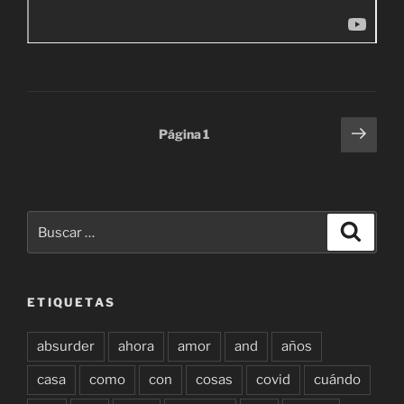
Paginación
Sigu
Página
1
pági
de
entradas
Buscar
Buscar
por:
ETIQUETAS
absurder
ahora
amor
and
años
casa
como
con
cosas
covid
cuándo