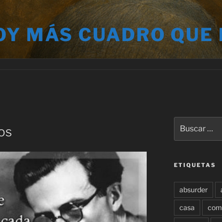
OY MÁS CUADRO QUE
Buscar
os
por:
ETIQUETAS
absurder
casa
com