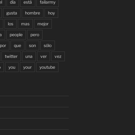
el
día
está
failarmy
gusta
hombre
hoy
los
mas
mejor
a
people
pero
por
que
son
sólo
twitter
una
ver
vez
o
you
your
youtube