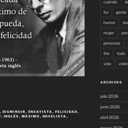
cuándo
d
for
gente
humor
las
mujer
par
personas
the
todo
vida
vide
ARCHIVOS
julio 2026
junio 2026
,
DISMINUIR
,
ENSAYISTA
,
FELICIDAD
,
Y
,
INGLÉS
,
MÁXIMO
,
NOVELISTA
,
abril 2026
marzo 2026