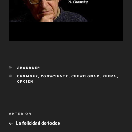
CATEGORÍAS
ABSURDER
ETIQUETAS
CHOMSKY
,
CONSCIENTE
,
CUESTIONAR
,
FUERA
,
OPCIÉN
Navegación
Entrada
ANTERIOR
de
anterior:
La felicidad de todos
entradas