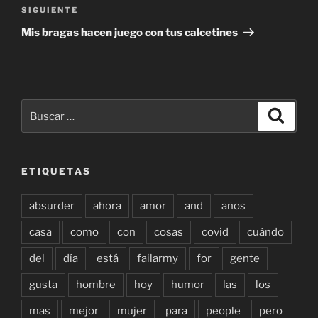
Siguiente
SIGUIENTE
entrada
Mis bragas hacen juego con tus calcetines
Buscar
Buscar
por:
ETIQUETAS
absurder
ahora
amor
and
años
casa
como
con
cosas
covid
cuándo
del
día
está
failarmy
for
gente
gusta
hombre
hoy
humor
las
los
mas
mejor
mujer
para
people
pero