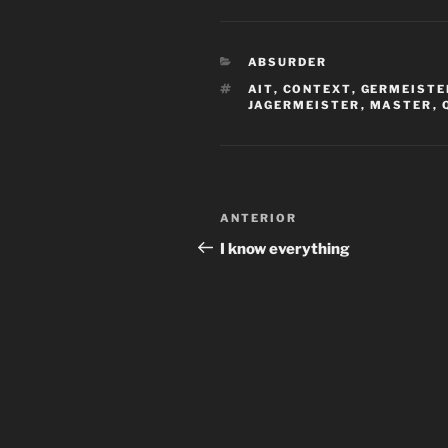
CATEGORÍAS
ABSURDER
ETIQUETAS
AIT
,
CONTEXT
,
GERMEISTE
JAGERMEISTER
,
MASTER
,
Navegación
Entrada
ANTERIOR
de
anterior:
I know everything
entradas