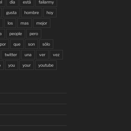
el
día
está
failarmy
gusta
hombre
hoy
los
mas
mejor
a
people
pero
por
que
son
sólo
twitter
una
ver
vez
o
you
your
youtube