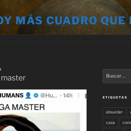
OY MÁS CUADRO QUE
G
Buscar
 master
por:
ETIQUETAS
absurder
casa
com