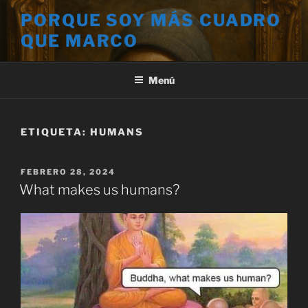
Saltar
PORQUE SOY MÁS CUADRO
al
QUE MARCO
contenido
Menú
ETIQUETA:
HUMANS
PUBLICADO
FEBRERO 28, 2024
EL
What makes us humans?