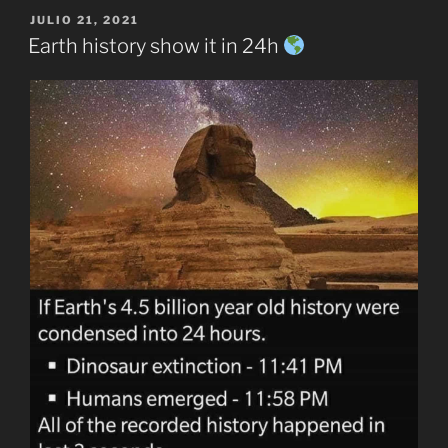
PUBLICADO
JULIO 21, 2021
EL
Earth history show it in 24h