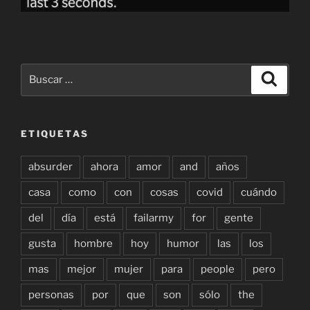
Buscar
Buscar
por:
ETIQUETAS
absurder
ahora
amor
and
años
casa
como
con
cosas
covid
cuándo
del
día
está
failarmy
for
gente
gusta
hombre
hoy
humor
las
los
mas
mejor
mujer
para
people
pero
personas
por
que
son
sólo
the