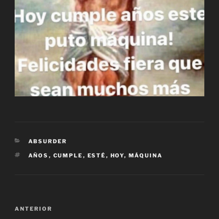
CATEGORÍAS
ABSURDER
ETIQUETAS
AÑOS
,
CUMPLE
,
ESTÉ
,
HOY
,
MÁQUINA
Navegación
Entrada
ANTERIOR
de