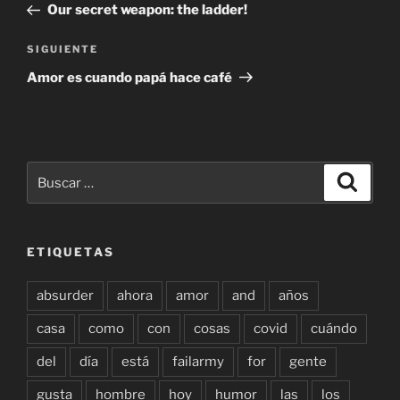
anterior:
Our secret weapon: the ladder!
entradas
Siguiente
SIGUIENTE
entrada
Amor es cuando papá hace café
Buscar
Buscar
por:
ETIQUETAS
absurder
ahora
amor
and
años
casa
como
con
cosas
covid
cuándo
del
día
está
failarmy
for
gente
gusta
hombre
hoy
humor
las
los