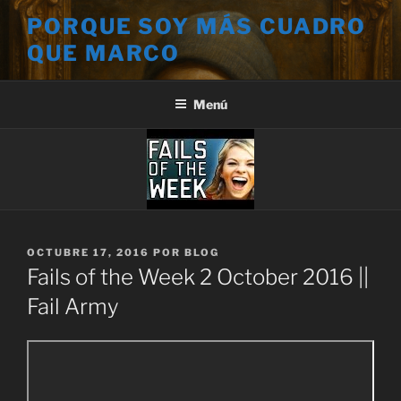
Saltar
PORQUE SOY MÁS CUADRO
al
QUE MARCO
contenido
Menú
PUBLICADO
OCTUBRE 17, 2016
POR
BLOG
EL
Fails of the Week 2 October 2016 ||
Fail Army