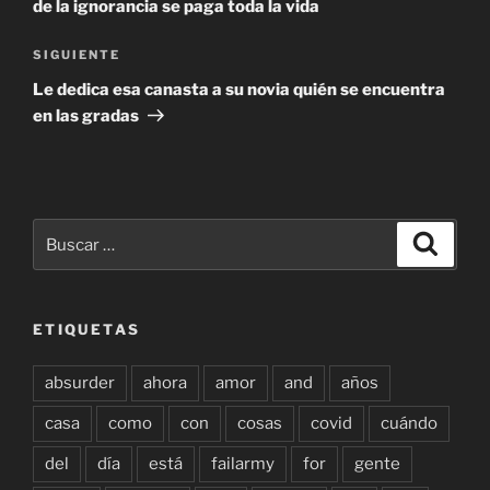
de la ignorancia se paga toda la vida
Siguiente
SIGUIENTE
entrada
Le dedica esa canasta a su novia quién se encuentra
en las gradas
Buscar
Buscar
por:
ETIQUETAS
absurder
ahora
amor
and
años
casa
como
con
cosas
covid
cuándo
del
día
está
failarmy
for
gente