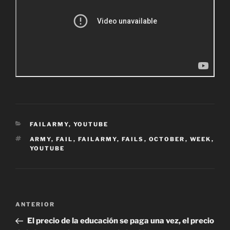
CATEGORÍAS
FAILARMY
,
YOUTUBE
ETIQUETAS
ARMY
,
FAIL
,
FAILARMY
,
FAILS
,
OCTOBER
,
WEEK
,
YOUTUBE
Navegación
Entrada
ANTERIOR
de
anterior:
El precio de la educación se paga una vez, el precio
entradas