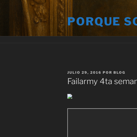
Saltar
al
PORQUE S
contenido
PUBLICADO
JULIO 29, 2016
POR
BLOG
EL
Failarmy 4ta seman