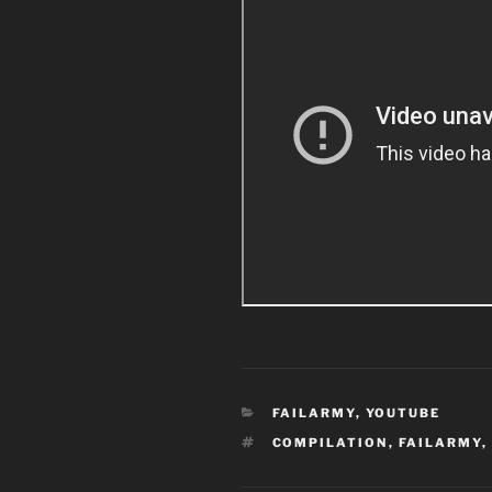
CATEGORÍAS
FAILARMY
,
YOUTUBE
ETIQUETAS
COMPILATION
,
FAILARMY
,