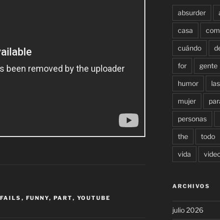
absurder
casa
com
cuándo
d
for
gente
humor
las
mujer
par
personas
the
todo
vida
vide
ARCHIVOS
FAILS
,
FUNNY
,
PART
,
YOUTUBE
julio 2026