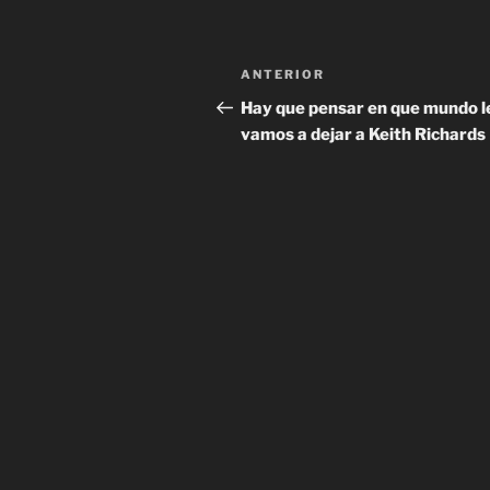
Navegación
Entrada
ANTERIOR
de
anterior:
Hay que pensar en que mundo l
vamos a dejar a Keith Richards
entradas