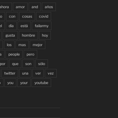
ahora
amor
and
años
o
con
cosas
covid
el
día
está
failarmy
gusta
hombre
hoy
los
mas
mejor
a
people
pero
por
que
son
sólo
twitter
una
ver
vez
o
you
your
youtube