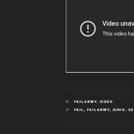
CATEGORÍAS
FAILARMY
,
VIDEO
ETIQUETAS
FAIL
,
FAILARMY
,
JUNIO
,
S