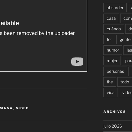
absurder
casa
com
cuándo
d
for
gente
humor
las
mujer
par
personas
the
todo
vida
vide
EMANA
,
VIDEO
ARCHIVOS
julio 2026