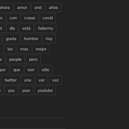
ahora
amor
and
años
o
con
cosas
covid
el
día
está
failarmy
gusta
hombre
hoy
los
mas
mejor
a
people
pero
por
que
son
sólo
twitter
una
ver
vez
o
you
your
youtube