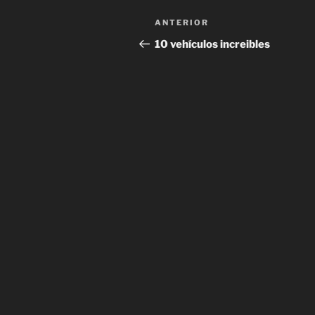
Navegación
Entrada
ANTERIOR
de
anterior:
10 vehículos increibles
entradas