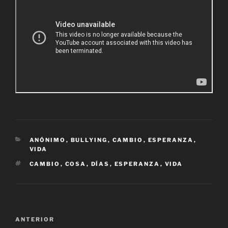
CATEGORÍAS
ANÓNIMO
,
BULLYING
,
CAMBIO
,
ESPERANZA
,
VIDA
ETIQUETAS
CAMBIO
,
COSA
,
DÍAS
,
ESPERANZA
,
VIDA
Navegación
Entrada
ANTERIOR