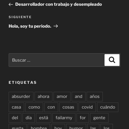
de
anterior:
Desarrollador con trabajo y desempleado
entradas
Siguiente
SIGUIENTE
entrada
Hola, soy tu periodo.
Buscar
Buscar
por:
ETIQUETAS
absurder
ahora
amor
and
años
casa
como
con
cosas
covid
cuándo
del
día
está
failarmy
for
gente
gusta
hombre
hoy
humor
las
los