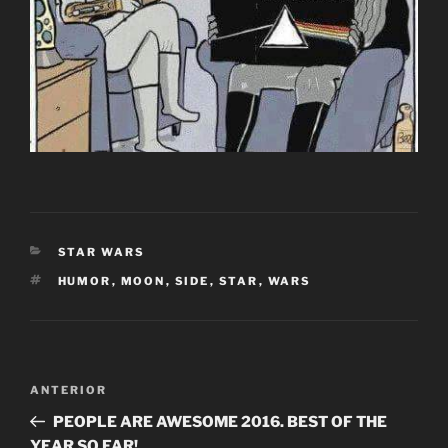
CATEGORÍAS
STAR WARS
ETIQUETAS
HUMOR
,
MOON
,
SIDE
,
STAR
,
WARS
Navegación
Entrada
ANTERIOR
de
anterior:
PEOPLE ARE AWESOME 2016. BEST OF THE
entradas
YEAR SO FAR!