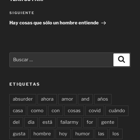
Siguiente
SIGUIENTE
entrada
Hay cosas que sólo un hombre entiende
Buscar
Buscar
por:
ETIQUETAS
absurder
ahora
amor
and
años
casa
como
con
cosas
covid
cuándo
del
día
está
failarmy
for
gente
gusta
hombre
hoy
humor
las
los