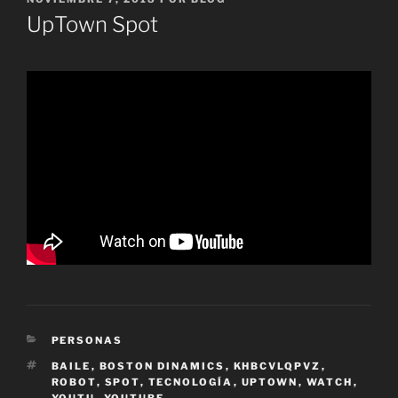
EL
UpTown Spot
CATEGORÍAS
PERSONAS
ETIQUETAS
BAILE
,
BOSTON DINAMICS
,
KHBCVLQPVZ
,
ROBOT
,
SPOT
,
TECNOLOGÍA
,
UPTOWN
,
WATCH
,