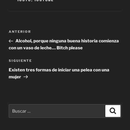
YOUTU
,
YOUTUBE
Navegación
Entrada
ANTERIOR
de
anterior:
Alcohol, porque ninguna buena historia comienza
entradas
con un vaso de leche… Bitch please
Siguiente
SIGUIENTE
entrada
Existen tres formas de iniciar una pelea con una
mujer
Buscar
Buscar
por: