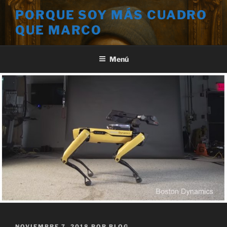
Saltar
PORQUE SOY MÁS CUADRO
al
QUE MARCO
contenido
Menú
PUBLICADO
NOVIEMBRE 7, 2018
POR
BLOG