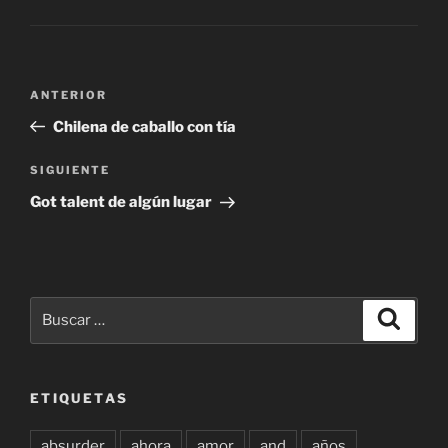
Navegación
Entrada
ANTERIOR
de
anterior:
Chilena de caballo con tía
entradas
Siguiente
SIGUIENTE
entrada
Got talent de algún lugar
Buscar
Buscar
por:
ETIQUETAS
absurder
ahora
amor
and
años