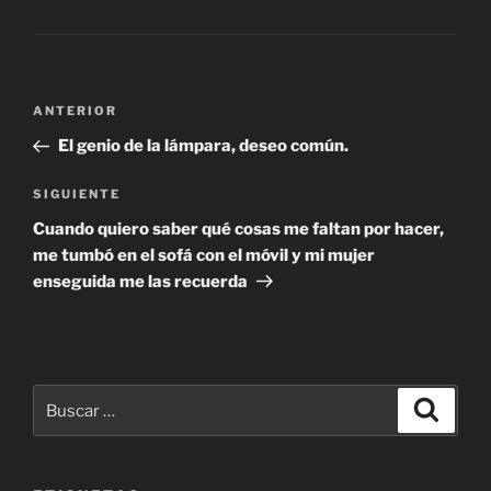
Navegación
Entrada
ANTERIOR
de
anterior:
El genio de la lámpara, deseo común.
entradas
Siguiente
SIGUIENTE
entrada
Cuando quiero saber qué cosas me faltan por hacer,
me tumbó en el sofá con el móvil y mi mujer
enseguida me las recuerda
Buscar
Buscar
por: