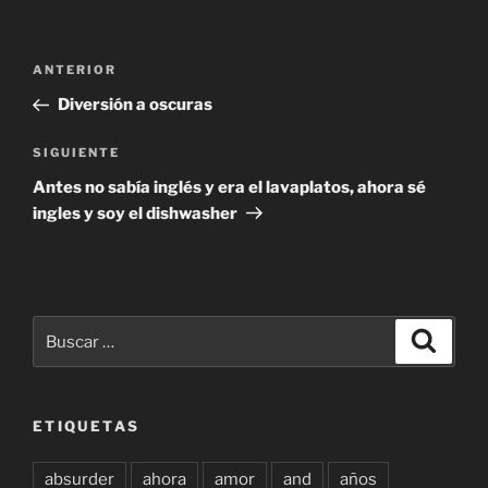
Navegación
Entrada
ANTERIOR
de
anterior:
Diversión a oscuras
entradas
Siguiente
SIGUIENTE
entrada
Antes no sabía inglés y era el lavaplatos, ahora sé
ingles y soy el dishwasher
Buscar
Buscar
por:
ETIQUETAS
absurder
ahora
amor
and
años