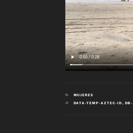
CATEGORÍAS
MUJERES
ETIQUETAS
DATA-TEMP-AZTEC-ID
,
DB-