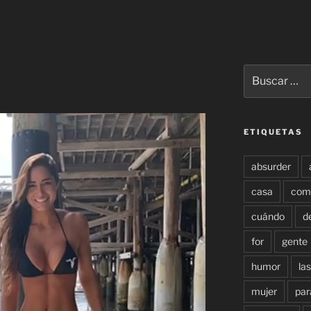
Buscar
por:
ETIQUETAS
absurder
casa
com
cuándo
d
for
gente
humor
las
mujer
par