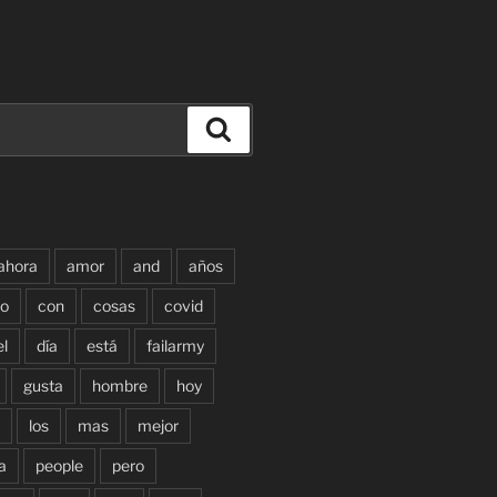
Buscar
ahora
amor
and
años
o
con
cosas
covid
el
día
está
failarmy
gusta
hombre
hoy
los
mas
mejor
a
people
pero