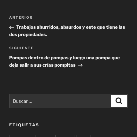
Navegación
Entrada
ANTERIOR
de
anterior:
Trabajos aburridos, absurdos y este que tiene las
entradas
dos propiedades.
Siguiente
SIGUIENTE
entrada
Pompas dentro de pompas y luego una pompa que
deja salir a sus crías pompitas
Buscar
Buscar
por:
ETIQUETAS