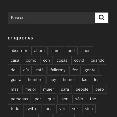
Buscar
Buscar
por:
ETIQUETAS
absurder
ahora
amor
and
años
casa
como
con
cosas
covid
cuándo
del
día
está
failarmy
for
gente
gusta
hombre
hoy
humor
las
los
mas
mejor
mujer
para
people
pero
personas
por
que
son
sólo
the
todo
twitter
una
ver
vez
vida