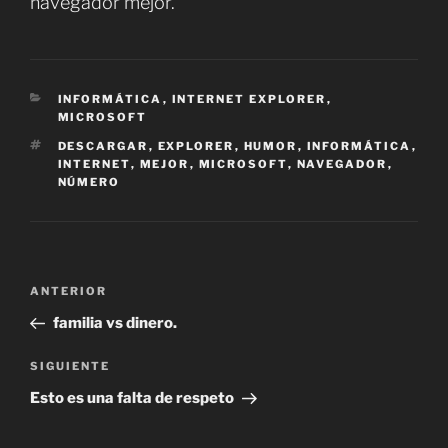
navegador mejor.
CATEGORÍAS
INFORMÁTICA
,
INTERNET EXPLORER
,
MICROSOFT
ETIQUETAS
DESCARGAR
,
EXPLORER
,
HUMOR
,
INFORMÁTICA
,
INTERNET
,
MEJOR
,
MICROSOFT
,
NAVEGADOR
,
NÚMERO
Navegación
Entrada
ANTERIOR
de
anterior:
familia vs dinero.
entradas
Siguiente
SIGUIENTE
entrada
Esto es una falta de respeto