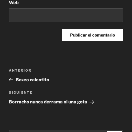
Web
Navegación
Entrada
ANTERIOR
de
anterior:
Boxeo calentito
entradas
Siguiente
SIGUIENTE
entrada
Borracho nunca derrama ni una gota