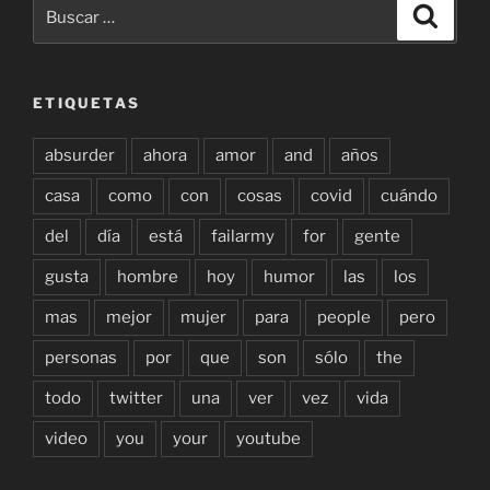
Buscar
Buscar
por:
ETIQUETAS
absurder
ahora
amor
and
años
casa
como
con
cosas
covid
cuándo
del
día
está
failarmy
for
gente
gusta
hombre
hoy
humor
las
los
mas
mejor
mujer
para
people
pero
personas
por
que
son
sólo
the
todo
twitter
una
ver
vez
vida
video
you
your
youtube