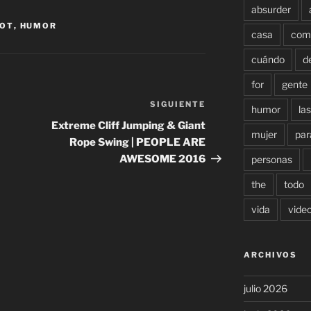
absurder
OT
,
HUMOR
casa
com
cuándo
d
for
gente
SIGUIENTE
Siguiente
humor
las
entrada
Extreme Cliff Jumping & Giant
mujer
par
Rope Swing | PEOPLE ARE
AWESOME 2016
personas
the
todo
vida
vide
ARCHIVOS
julio 2026