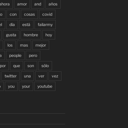
ahora
amor
and
años
o
con
cosas
covid
el
día
está
failarmy
gusta
hombre
hoy
los
mas
mejor
a
people
pero
por
que
son
sólo
twitter
una
ver
vez
o
you
your
youtube