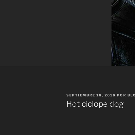
PUBLICADO
SEPTIEMBRE 16, 2016
POR
BL
EL
Hot ciclope dog