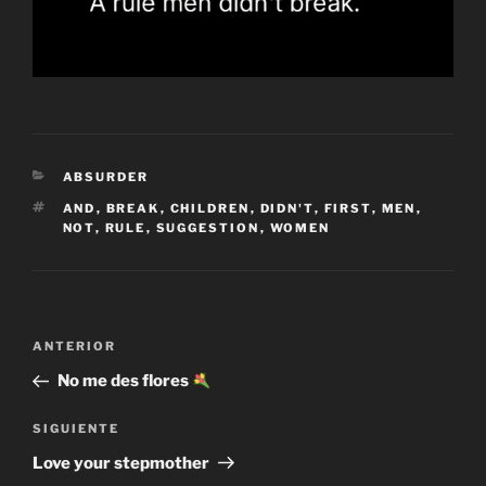
CATEGORÍAS
ABSURDER
ETIQUETAS
AND
,
BREAK
,
CHILDREN
,
DIDN'T
,
FIRST
,
MEN
,
NOT
,
RULE
,
SUGGESTION
,
WOMEN
Navegación
Entrada
ANTERIOR
de
anterior:
No me des flores
entradas
Siguiente
SIGUIENTE
entrada
Love your stepmother