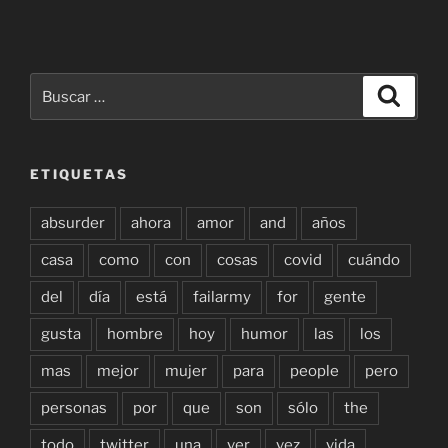
Buscar
Buscar
por:
ETIQUETAS
absurder
ahora
amor
and
años
casa
como
con
cosas
covid
cuándo
del
día
está
failarmy
for
gente
gusta
hombre
hoy
humor
las
los
mas
mejor
mujer
para
people
pero
personas
por
que
son
sólo
the
todo
twitter
una
ver
vez
vida