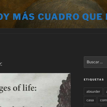
OY MÁS CUADRO QUE
Buscar
:
por:
ETIQUETAS
absurder
casa
com