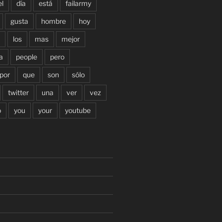
el
día
está
failarmy
gusta
hombre
hoy
los
mas
mejor
a
people
pero
por
que
son
sólo
twitter
una
ver
vez
o
you
your
youtube