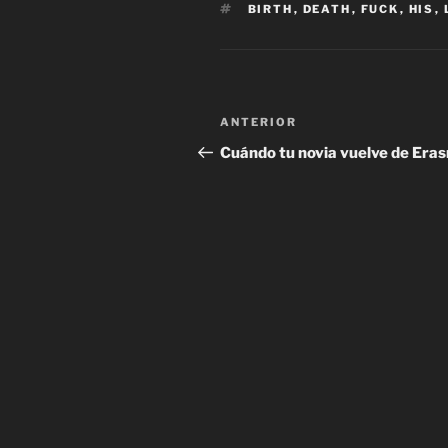
ETIQUETAS
BIRTH
,
DEATH
,
FUCK
,
HIS
,
Navegación
Entrada
ANTERIOR
de
anterior:
Cuándo tu novia vuelve de Era
entradas