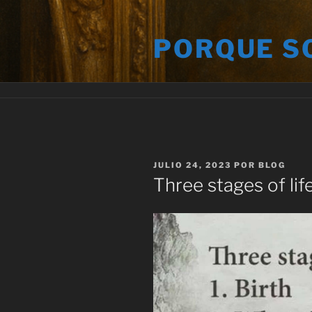
Saltar
al
PORQUE S
contenido
PUBLICADO
JULIO 24, 2023
POR
BLOG
EL
Three stages of life