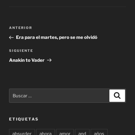
Navegación
Entrada
ANTERIOR
de
anterior:
Era para el martes, pero se me olvidó
entradas
Siguiente
SIGUIENTE
entrada
Anakin to Vader
Buscar
Buscar
por:
ETIQUETAS
absurder
ahora
amor
and
años