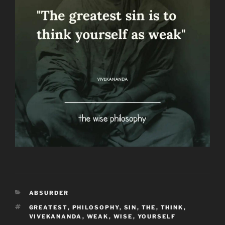
CATEGORÍAS
ABSURDER
ETIQUETAS
GREATEST
,
PHILOSOPHY
,
SIN
,
THE
,
THINK
,
VIVEKANANDA
,
WEAK
,
WISE
,
YOURSELF