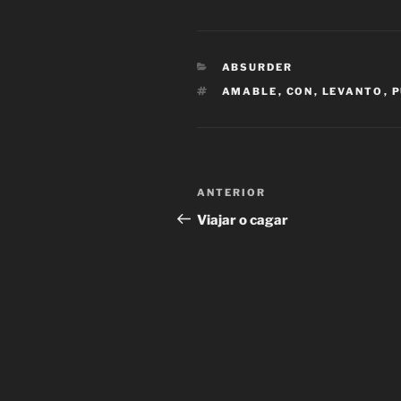
CATEGORÍAS
ABSURDER
ETIQUETAS
AMABLE
,
CON
,
LEVANTO
,
P
Navegación
Entrada
ANTERIOR
de
anterior:
Viajar o cagar
entradas