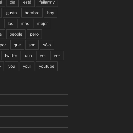
el
día
está
failarmy
gusta
hombre
hoy
los
mas
mejor
a
people
pero
por
que
son
sólo
twitter
una
ver
vez
o
you
your
youtube