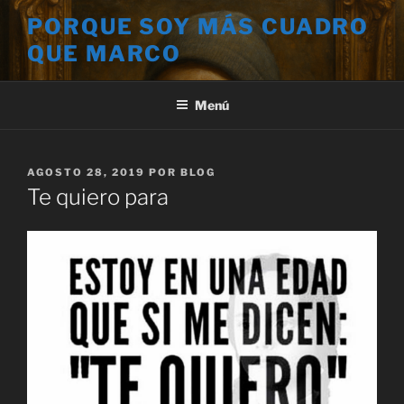
Saltar
PORQUE SOY MÁS CUADRO
al
QUE MARCO
contenido
Menú
PUBLICADO
AGOSTO 28, 2019
POR
BLOG
EL
Te quiero para