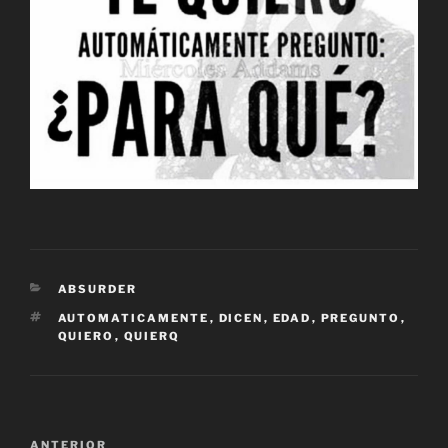
CATEGORÍAS
ABSURDER
ETIQUETAS
AUTOMATICAMENTE
,
DICEN
,
EDAD
,
PREGUNTO
,
QUIERO
,
QUIERQ
Navegación
Entrada
ANTERIOR