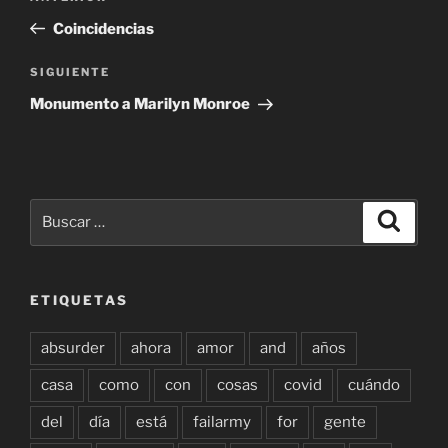
de
anterior:
Coincidencias
entradas
Siguiente
SIGUIENTE
entrada
Monumento a Marilyn Monroe
Buscar
Buscar
por:
ETIQUETAS
absurder
ahora
amor
and
años
casa
como
con
cosas
covid
cuándo
del
día
está
failarmy
for
gente