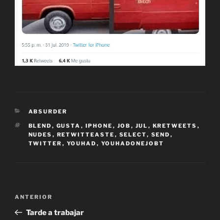
CATEGORÍAS
ABSURDER
ETIQUETAS
BLEND
,
GUSTA
,
IPHONE
,
JOB
,
JUL
,
KRETWEETS
,
NUDES
,
RETWITTEASTE
,
SELECT
,
SEND
,
TWITTER
,
YOUHAD
,
YOUHADONEJOBT
Navegación
Entrada
ANTERIOR
de
anterior:
Tarde a trabajar
entradas