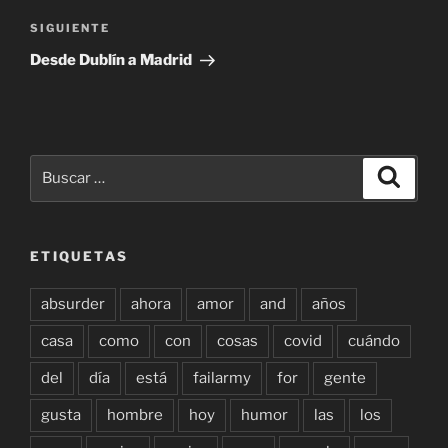
Siguiente
SIGUIENTE
entrada
Desde Dublín a Madrid
Buscar
Buscar
por:
ETIQUETAS
absurder
ahora
amor
and
años
casa
como
con
cosas
covid
cuándo
del
día
está
failarmy
for
gente
gusta
hombre
hoy
humor
las
los