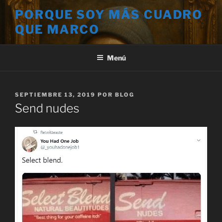
Saltar
PORQUE SOY MÁS CUADRO
al
QUE MARCO
contenido
Menú
PUBLICADO
SEPTIEMBRE 13, 2019
POR
BLOG
EL
Send nudes