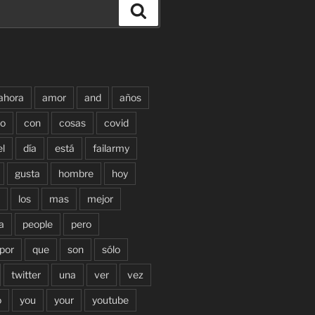
Buscar
ahora
amor
and
años
o
con
cosas
covid
el
día
está
failarmy
gusta
hombre
hoy
los
mas
mejor
a
people
pero
por
que
son
sólo
twitter
una
ver
vez
o
you
your
youtube