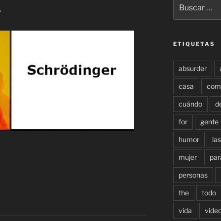
Buscar
e
por:
ETIQUETAS
absurder
casa
com
cuándo
d
for
gente
humor
las
mujer
par
personas
the
todo
vida
vide