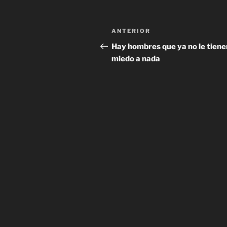
Navegación
Entrada
ANTERIOR
de
anterior:
Hay hombres que ya no le tiene
miedo a nada
entradas