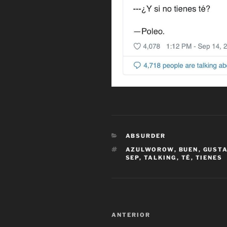
CATEGORÍAS
ABSURDER
ETIQUETAS
AZULWOROW
,
BUEN
,
GUST
SEP
,
TALKING
,
TÉ
,
TIENES
Navegación
Entrada
ANTERIOR