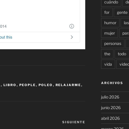
cuándo
d
for
gente
humor
las
mujer
par
personas
the
todo
vida
vide
ARCHIVOS
A
,
LIBRO
,
PEOPLE
,
POLEO
,
RELAJARME
,
julio 2026
junio 2026
abril 2026
SIGUIENTE
Siguiente
marzo 2026