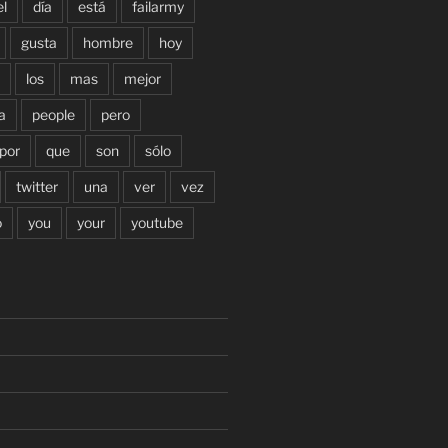
el
día
está
failarmy
gusta
hombre
hoy
los
mas
mejor
a
people
pero
por
que
son
sólo
twitter
una
ver
vez
o
you
your
youtube