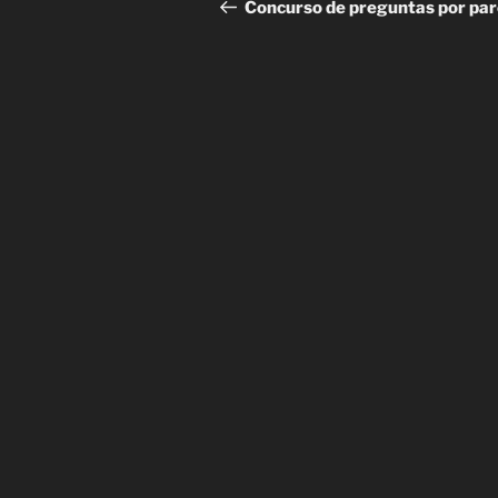
de
anterior:
Concurso de preguntas por par
entradas