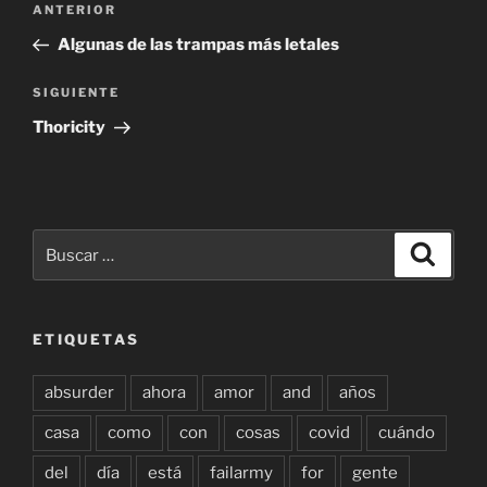
Entrada
ANTERIOR
de
anterior:
Algunas de las trampas más letales
entradas
Siguiente
SIGUIENTE
entrada
Thoricity
Buscar
Buscar
por:
ETIQUETAS
absurder
ahora
amor
and
años
casa
como
con
cosas
covid
cuándo
del
día
está
failarmy
for
gente