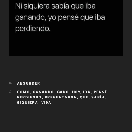
CATEGORÍAS
ABSURDER
ETIQUETAS
COMO
,
GANANDO
,
GANO
,
HOY
,
IBA
,
PENSÉ
,
PERDIENDO
,
PREGUNTARON
,
QUE
,
SABÍA
,
SIQUIERA
,
VIDA
Navegación