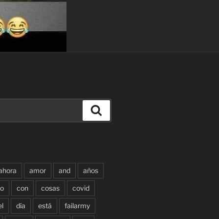
Buscar
ahora
amor
and
años
o
con
cosas
covid
el
día
está
failarmy