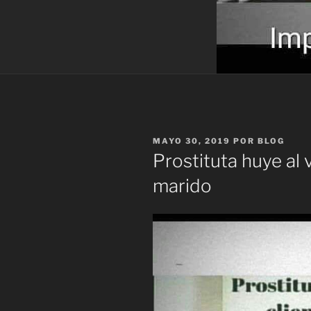
PUBLICADO
MAYO 30, 2019
POR
BLOG
EL
Prostituta huye al v
marido