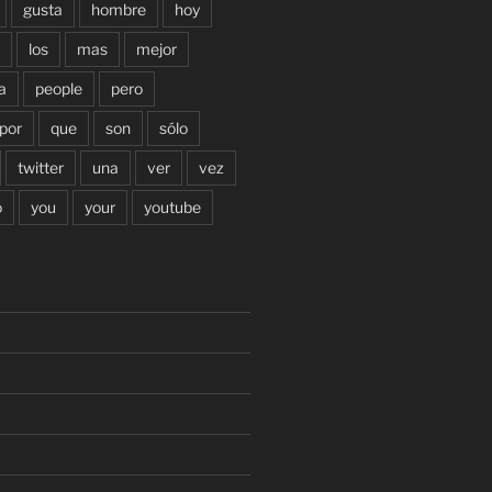
gusta
hombre
hoy
los
mas
mejor
a
people
pero
por
que
son
sólo
twitter
una
ver
vez
o
you
your
youtube