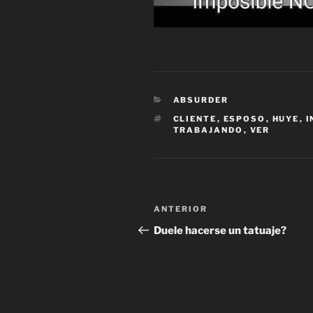
CATEGORÍAS
ABSURDER
ETIQUETAS
CLIENTE
,
ESPOSO
,
HUYE
,
I
TRABAJANDO
,
VER
Navegación
Entrada
ANTERIOR
de
anterior:
Duele hacerse un tatuaje?
entradas