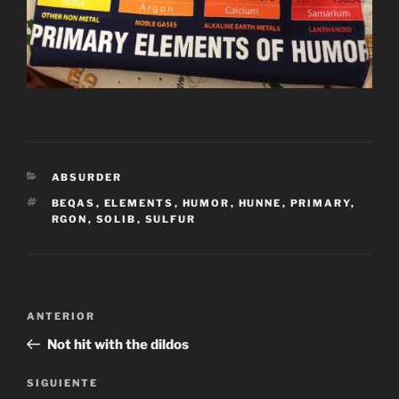
CATEGORÍAS
ABSURDER
ETIQUETAS
BEQAS
,
ELEMENTS
,
HUMOR
,
HUNNE
,
PRIMARY
,
RGON
,
SOLIB
,
SULFUR
Navegación
Entrada
ANTERIOR
de
anterior:
Not hit with the dildos
entradas
Siguiente
SIGUIENTE