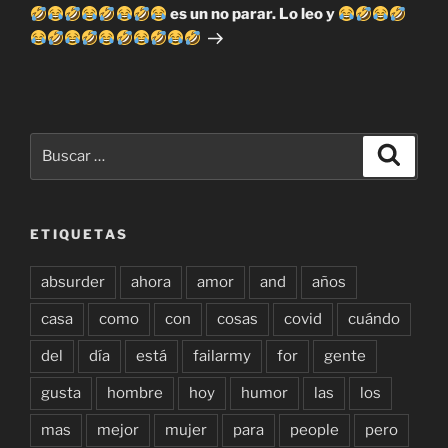
entrada
es un no parar. Lo leo y
Buscar
Buscar
por:
ETIQUETAS
absurder
ahora
amor
and
años
casa
como
con
cosas
covid
cuándo
del
día
está
failarmy
for
gente
gusta
hombre
hoy
humor
las
los
mas
mejor
mujer
para
people
pero