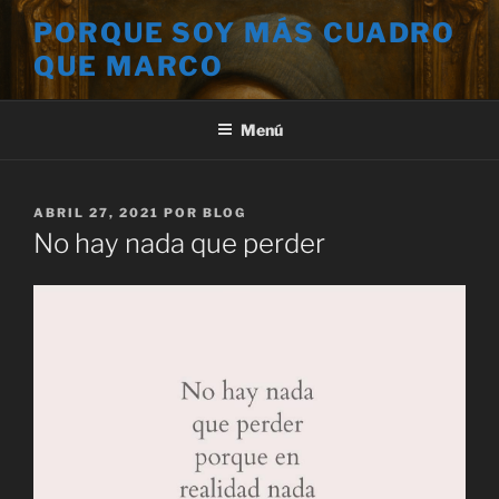
Saltar
PORQUE SOY MÁS CUADRO
al
QUE MARCO
contenido
Menú
PUBLICADO
ABRIL 27, 2021
POR
BLOG
EL
No hay nada que perder