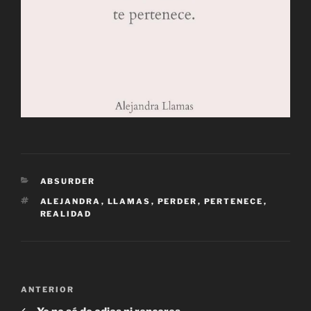
CATEGORÍAS
ABSURDER
ETIQUETAS
ALEJANDRA
,
LLAMAS
,
PERDER
,
PERTENECE
,
REALIDAD
Navegación
Entrada
ANTERIOR
de
anterior: