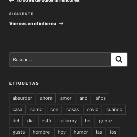
Yo no sé de odios ni rencores
entradas
Siguiente
SIGUIENTE
entrada
Viernes en el infierno
Buscar
Buscar
por:
ETIQUETAS
absurder
ahora
amor
and
años
casa
como
con
cosas
covid
cuándo
del
día
está
failarmy
for
gente
gusta
hombre
hoy
humor
las
los