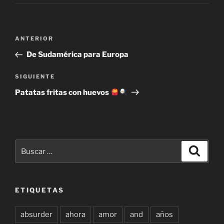
Navegación
Entrada
ANTERIOR
de
anterior:
De Sudamérica para Europa
entradas
Siguiente
SIGUIENTE
entrada
Patatas fritas con huevos
Buscar
Buscar
por:
ETIQUETAS
absurder
ahora
amor
and
años