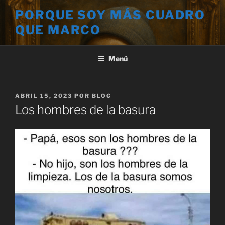
Saltar
PORQUE SOY MÁS CUADRO
al
QUE MARCO
contenido
Menú
PUBLICADO
ABRIL 15, 2023
POR
BLOG
EL
Los hombres de la basura