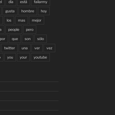
el
día
está
failarmy
gusta
hombre
hoy
los
mas
mejor
a
people
pero
por
que
son
sólo
twitter
una
ver
vez
o
you
your
youtube