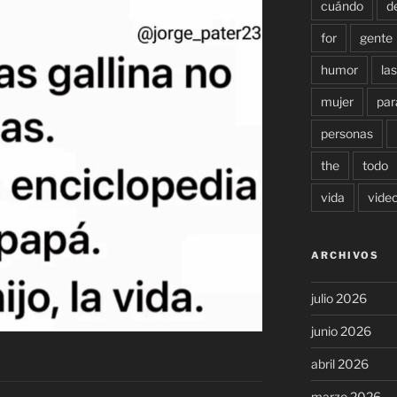
cuándo
d
for
gente
humor
las
mujer
par
personas
the
todo
vida
vide
ARCHIVOS
julio 2026
junio 2026
abril 2026
marzo 2026