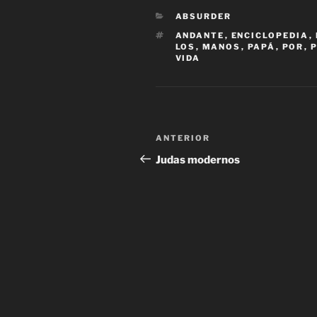
CATEGORÍAS
ABSURDER
ETIQUETAS
ANDANTE
,
ENCICLOPEDIA
,
LOS
,
MANOS
,
PAPÁ
,
POR
,
VIDA
Navegación
Entrada
ANTERIOR
de
anterior:
Judas modernos
entradas