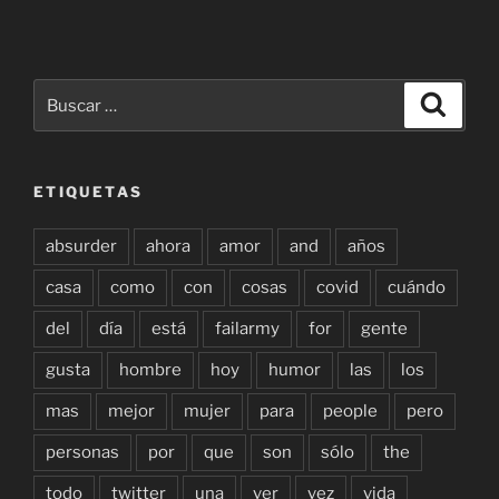
Buscar
Buscar
por:
ETIQUETAS
absurder
ahora
amor
and
años
casa
como
con
cosas
covid
cuándo
del
día
está
failarmy
for
gente
gusta
hombre
hoy
humor
las
los
mas
mejor
mujer
para
people
pero
personas
por
que
son
sólo
the
todo
twitter
una
ver
vez
vida