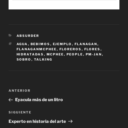
CATEGORÍAS
ABSURDER
ETIQUETAS
AGUA
,
BEBIMOS
,
EJEMPLO
,
FLANAGAN
,
FLANAGANMCPHEE
,
FLOREROS
,
FLORES
,
HIDRATADAS
,
MCPHEE
,
PEOPLE
,
PM-JAN
,
SOBRO
,
TALKING
Navegación
Entrada
ANTERIOR
de
anterior:
Eyacula más de un litro
entradas
Siguiente
SIGUIENTE
entrada
Experto en historia del arte