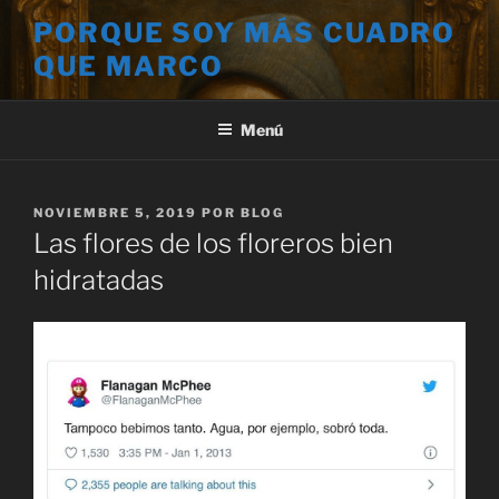
Saltar
PORQUE SOY MÁS CUADRO
al
QUE MARCO
contenido
Menú
PUBLICADO
NOVIEMBRE 5, 2019
POR
BLOG
EL
Las flores de los floreros bien
hidratadas