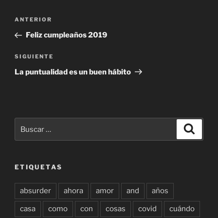
Navegación
Entrada
ANTERIOR
de
anterior:
Feliz cumpleaños 2019
entradas
Siguiente
SIGUIENTE
entrada
La puntualidad es un buen hábito
Buscar
Buscar
por:
ETIQUETAS
absurder
ahora
amor
and
años
casa
como
con
cosas
covid
cuándo